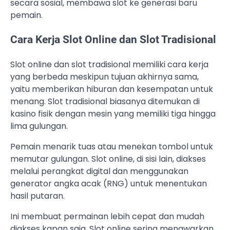
secara sosial, membawa slot ke generasi baru
pemain.
Cara Kerja Slot Online dan Slot Tradisional
Slot online dan slot tradisional memiliki cara kerja
yang berbeda meskipun tujuan akhirnya sama,
yaitu memberikan hiburan dan kesempatan untuk
menang. Slot tradisional biasanya ditemukan di
kasino fisik dengan mesin yang memiliki tiga hingga
lima gulungan.
Pemain menarik tuas atau menekan tombol untuk
memutar gulungan. Slot online, di sisi lain, diakses
melalui perangkat digital dan menggunakan
generator angka acak (RNG) untuk menentukan
hasil putaran.
Ini membuat permainan lebih cepat dan mudah
diakses kapan saja. Slot online sering menawarkan