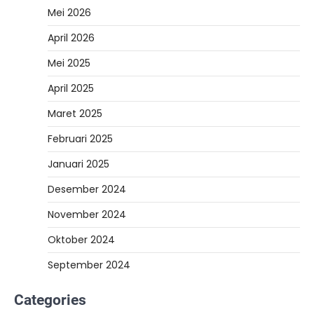
Mei 2026
April 2026
Mei 2025
April 2025
Maret 2025
Februari 2025
Januari 2025
Desember 2024
November 2024
Oktober 2024
September 2024
Categories