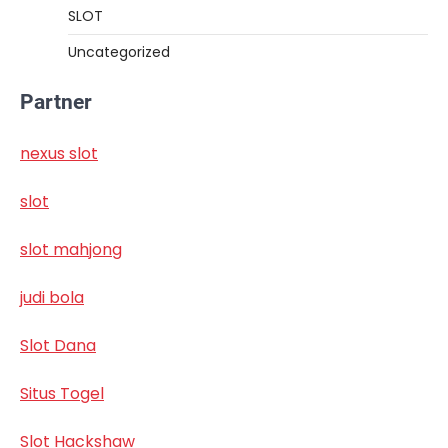
SLOT
Uncategorized
Partner
nexus slot
slot
slot mahjong
judi bola
Slot Dana
Situs Togel
Slot Hackshaw