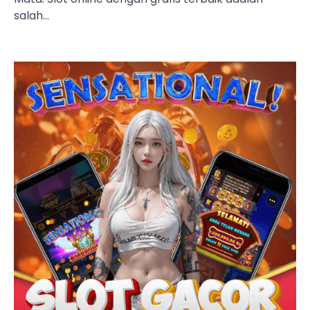
salah…