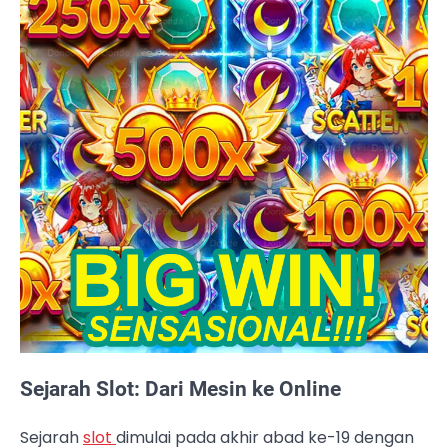
Sejarah Slot: Dari Mesin ke Online
Sejarah
slot
dimulai pada akhir abad ke-19 dengan