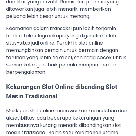
dan fitur yang inovatif. Bonus dan promosi yang
ditawarkan juga lebih menarik, memberikan
peluang lebih besar untuk menang.
Keamanan dalam transaksi pun lebih terjamin
berkat teknologi enkripsi yang digunakan oleh
situs-situs judi online. Terakhir, slot online
memungkinkan pemain untuk bermain dengan
taruhan yang lebih fleksibel, sehingga cocok untuk
semua kalangan, baik pemula maupun pemain
berpengalaman.
Kekurangan Slot Online dibanding Slot
Mesin Tradisional
Meskipun slot online menawarkan kemudahan dan
aksesibilitas, ada beberapa kekurangan yang
membuatnya kurang menarik dibandingkan slot
mesin tradisional. Salah satu kelemahan utama