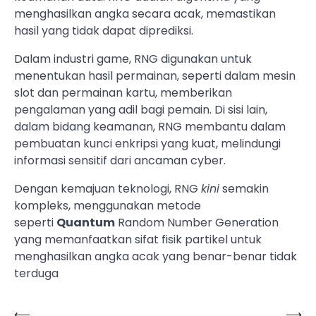
menghasilkan angka secara acak, memastikan
hasil yang tidak dapat diprediksi.
Dalam industri game, RNG digunakan untuk
menentukan hasil permainan, seperti dalam mesin
slot dan permainan kartu, memberikan
pengalaman yang adil bagi pemain. Di sisi lain,
dalam bidang keamanan, RNG membantu dalam
pembuatan kunci enkripsi yang kuat, melindungi
informasi sensitif dari ancaman cyber.
Dengan kemajuan teknologi, RNG
kini
semakin
kompleks, menggunakan metode
seperti
Quantum
Random Number Generation
yang memanfaatkan sifat fisik partikel untuk
menghasilkan angka acak yang benar-benar tidak
terduga
⟵
⟶