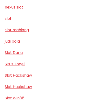
nexus slot
slot
slot mahjong
judi bola
Slot Dana
Situs Togel
Slot Hackshaw
Slot Hackshaw
Slot Win88