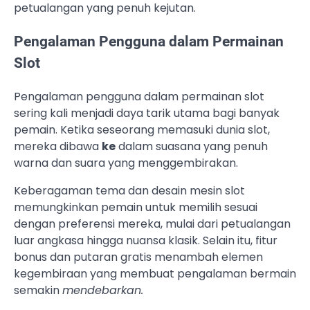
petualangan yang penuh kejutan.
Pengalaman Pengguna dalam Permainan
Slot
Pengalaman pengguna dalam permainan slot
sering kali menjadi daya tarik utama bagi banyak
pemain. Ketika seseorang memasuki dunia slot,
mereka dibawa
ke
dalam suasana yang penuh
warna dan suara yang menggembirakan.
Keberagaman tema dan desain mesin slot
memungkinkan pemain untuk memilih sesuai
dengan preferensi mereka, mulai dari petualangan
luar angkasa hingga nuansa klasik. Selain itu, fitur
bonus dan putaran gratis menambah elemen
kegembiraan yang membuat pengalaman bermain
semakin
mendebarkan.