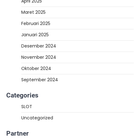
April 2025
Maret 2025
Februari 2025
Januari 2025
Desember 2024
November 2024
Oktober 2024
September 2024
Categories
SLOT
Uncategorized
Partner