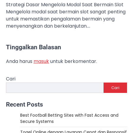
Strategi Dasar Mengelola Modal Saat Bermain Slot
Mengelola modal saat bermain slot sangat penting
untuk memastikan pengalaman bermain yang
menyenangkan dan berkelanjutan.…
Tinggalkan Balasan
Anda harus
masuk
untuk berkomentar.
Cari
Cari
Recent Posts
Best Football Betting Sites with Fast Access and
Secure Systems
Togel Online dengan Layanan Cepat dan Responsif