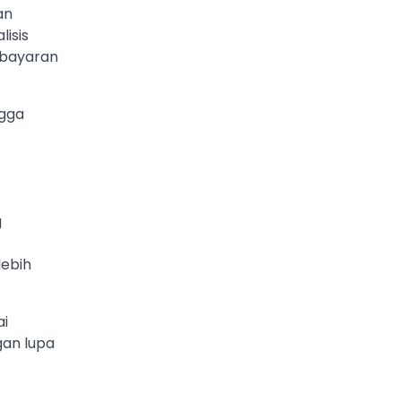
an
isis
mbayaran
ngga
g
lebih
ai
gan lupa