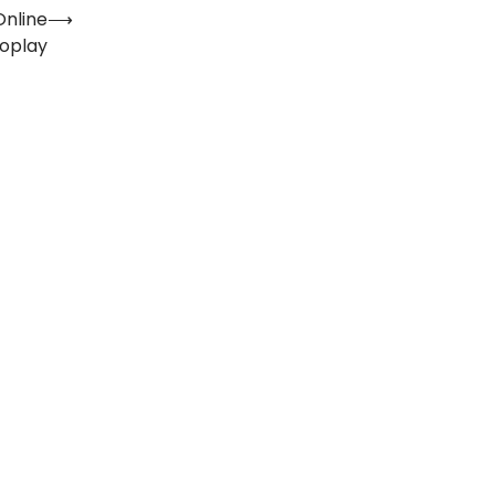
Online
⟶
toplay