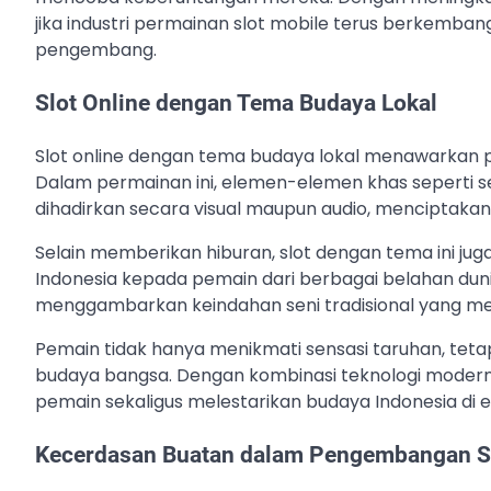
jika industri permainan slot mobile terus berkemba
pengembang.
Slot Online dengan Tema Budaya Lokal
Slot online dengan tema budaya lokal menawarkan 
Dalam permainan ini, elemen-elemen khas seperti seni
dihadirkan secara visual maupun audio, menciptaka
Selain memberikan hiburan, slot dengan tema ini j
Indonesia kepada pemain dari berbagai belahan dunia
menggambarkan keindahan seni tradisional yang m
Pemain tidak hanya menikmati sensasi taruhan, te
budaya bangsa. Dengan kombinasi teknologi modern d
pemain sekaligus melestarikan budaya Indonesia di er
Kecerdasan Buatan dalam Pengembangan S