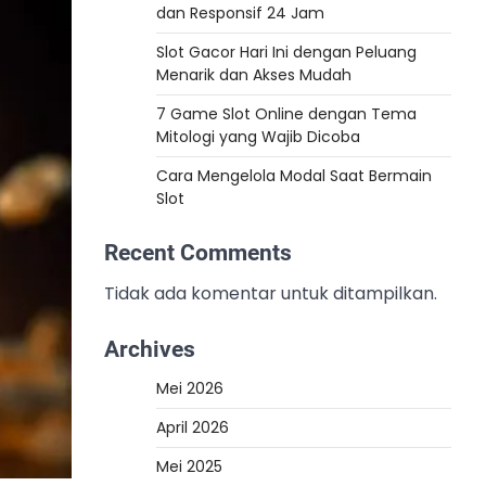
dan Responsif 24 Jam
Slot Gacor Hari Ini dengan Peluang
Menarik dan Akses Mudah
7 Game Slot Online dengan Tema
Mitologi yang Wajib Dicoba
Cara Mengelola Modal Saat Bermain
Slot
Recent Comments
Tidak ada komentar untuk ditampilkan.
Archives
Mei 2026
April 2026
Mei 2025