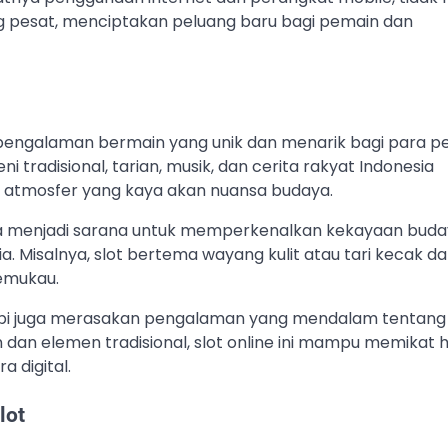
ng pesat, menciptakan peluang baru bagi pemain dan
pengalaman bermain yang unik dan menarik bagi para p
 tradisional, tarian, musik, dan cerita rakyat Indonesia
n atmosfer yang kaya akan nuansa budaya.
uga menjadi sarana untuk memperkenalkan kekayaan bud
. Misalnya, slot bertema wayang kulit atau tari kecak d
emukau.
tapi juga merasakan pengalaman yang mendalam tentang
an elemen tradisional, slot online ini mampu memikat h
a digital.
lot