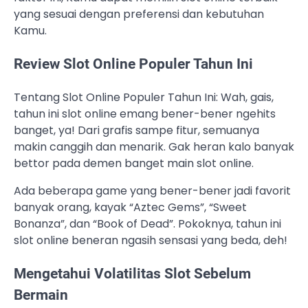
yang sesuai dengan preferensi dan kebutuhan
Kamu.
Review Slot Online Populer Tahun Ini
Tentang Slot Online Populer Tahun Ini: Wah, gais,
tahun ini slot online emang bener-bener ngehits
banget, ya! Dari grafis sampe fitur, semuanya
makin canggih dan menarik. Gak heran kalo banyak
bettor pada demen banget main slot online.
Ada beberapa game yang bener-bener jadi favorit
banyak orang, kayak “Aztec Gems”, “Sweet
Bonanza”, dan “Book of Dead”. Pokoknya, tahun ini
slot online beneran ngasih sensasi yang beda, deh!
Mengetahui Volatilitas Slot Sebelum
Bermain