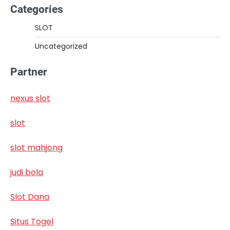
Categories
SLOT
Uncategorized
Partner
nexus slot
slot
slot mahjong
judi bola
Slot Dana
Situs Togel