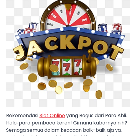
Rekomendasi
Slot Online
yang Bagus dari Para Ahli.
Halo, para pembaca keren! Gimana kabarnya nih?
Semoga semua dalam keadaan baik-baik aja ya.