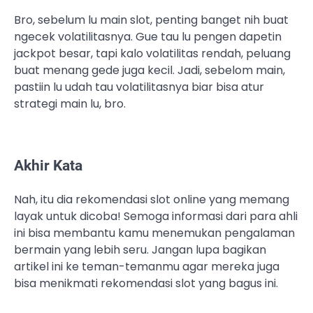
Bro, sebelum lu main slot, penting banget nih buat
ngecek volatilitasnya. Gue tau lu pengen dapetin
jackpot besar, tapi kalo volatilitas rendah, peluang
buat menang gede juga kecil. Jadi, sebelom main,
pastiin lu udah tau volatilitasnya biar bisa atur
strategi main lu, bro.
Akhir Kata
Nah, itu dia rekomendasi slot online yang memang
layak untuk dicoba! Semoga informasi dari para ahli
ini bisa membantu kamu menemukan pengalaman
bermain yang lebih seru. Jangan lupa bagikan
artikel ini ke teman-temanmu agar mereka juga
bisa menikmati rekomendasi slot yang bagus ini.