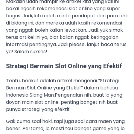
Makasih udah mampir ke artikel kita yang kali ini
bakal ngasih rekomendasi slot online yang super
bagus. Jadi, kita udah minta pendapat dari para ahli
di bidang ini, dan mereka udah kasih rekomendasi
yang nggak boleh kalian lewatkan. Jadi, yuk simak
terus artikel ini ya, biar kalian nggak ketinggalan
informasi pentingnya. Jadi please, lanjut baca terus
ya! Salam sukses!
Strategi Bermain Slot Online yang Efektif
Tentu, berikut adalah artikel mengenai “Strategi
Bermain Slot Online yang Efektif” dalam bahasa
Indonesia Slang Man:Pengenalan nih, buat lo yang
doyan main slot online, penting banget nih buat
punya strategi yang efektif.
Gak cuma soal hoki, tapi juga soal cara maen yang
bener. Pertama, lo mesti tau banget game yang lo