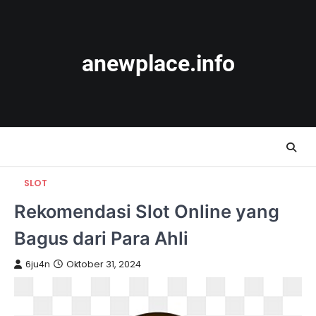
Skip
to
content
anewplace.info
SLOT
Rekomendasi Slot Online yang
Bagus dari Para Ahli
6ju4n
Oktober 31, 2024