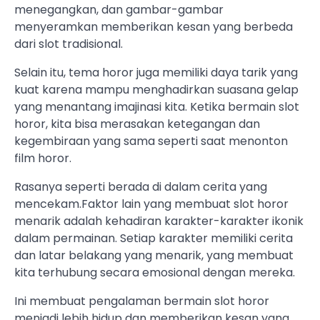
menegangkan, dan gambar-gambar
menyeramkan memberikan kesan yang berbeda
dari slot tradisional.
Selain itu, tema horor juga memiliki daya tarik yang
kuat karena mampu menghadirkan suasana gelap
yang menantang imajinasi kita. Ketika bermain slot
horor, kita bisa merasakan ketegangan dan
kegembiraan yang sama seperti saat menonton
film horor.
Rasanya seperti berada di dalam cerita yang
mencekam.Faktor lain yang membuat slot horor
menarik adalah kehadiran karakter-karakter ikonik
dalam permainan. Setiap karakter memiliki cerita
dan latar belakang yang menarik, yang membuat
kita terhubung secara emosional dengan mereka.
Ini membuat pengalaman bermain slot horor
menjadi lebih hidup dan memberikan kesan yang