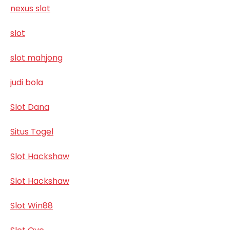
nexus slot
slot
slot mahjong
judi bola
Slot Dana
Situs Togel
Slot Hackshaw
Slot Hackshaw
Slot Win88