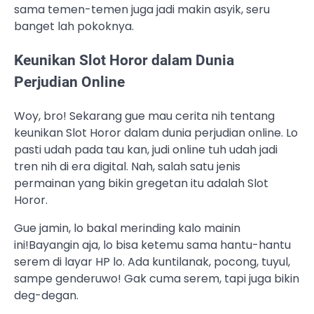
sama temen-temen juga jadi makin asyik, seru
banget lah pokoknya.
Keunikan Slot Horor dalam Dunia
Perjudian Online
Woy, bro! Sekarang gue mau cerita nih tentang
keunikan Slot Horor dalam dunia perjudian online. Lo
pasti udah pada tau kan, judi online tuh udah jadi
tren nih di era digital. Nah, salah satu jenis
permainan yang bikin gregetan itu adalah Slot
Horor.
Gue jamin, lo bakal merinding kalo mainin
ini!Bayangin aja, lo bisa ketemu sama hantu-hantu
serem di layar HP lo. Ada kuntilanak, pocong, tuyul,
sampe genderuwo! Gak cuma serem, tapi juga bikin
deg-degan.