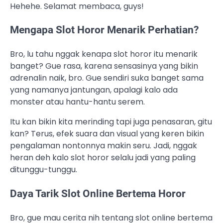
Hehehe. Selamat membaca, guys!
Mengapa Slot Horor Menarik Perhatian?
Bro, lu tahu nggak kenapa slot horor itu menarik
banget? Gue rasa, karena sensasinya yang bikin
adrenalin naik, bro. Gue sendiri suka banget sama
yang namanya jantungan, apalagi kalo ada
monster atau hantu-hantu serem.
Itu kan bikin kita merinding tapi juga penasaran, gitu
kan? Terus, efek suara dan visual yang keren bikin
pengalaman nontonnya makin seru. Jadi, nggak
heran deh kalo slot horor selalu jadi yang paling
ditunggu-tunggu.
Daya Tarik Slot Online Bertema Horor
Bro, gue mau cerita nih tentang slot online bertema