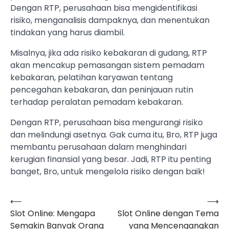
Dengan RTP, perusahaan bisa mengidentifikasi
risiko, menganalisis dampaknya, dan menentukan
tindakan yang harus diambil.
Misalnya, jika ada risiko kebakaran di gudang, RTP
akan mencakup pemasangan sistem pemadam
kebakaran, pelatihan karyawan tentang
pencegahan kebakaran, dan peninjauan rutin
terhadap peralatan pemadam kebakaran.
Dengan RTP, perusahaan bisa mengurangi risiko
dan melindungi asetnya. Gak cuma itu, Bro, RTP juga
membantu perusahaan dalam menghindari
kerugian finansial yang besar. Jadi, RTP itu penting
banget, Bro, untuk mengelola risiko dengan baik!
⟵
⟶
Navigasi
Slot Online: Mengapa
Slot Online dengan Tema
pos
Semakin Banyak Orang
yang Mencengangkan