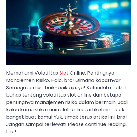
Memahami Volatilitas
Slot
Online: Pentingnya
Manajemen Risiko. Halo, bro! Gimana kabarnya?
Semoga semua baik-baik aja, ya! Kali ini kita bakal
bahas tentang volatilitas slot online dan betapa
pentingnya manajemen risiko dalam bermain. Jadi,
kalau kamu suka main slot online, artikel ini cocok
banget buat kamu! Yuk, simak terus artikel ini, bro!
Jangan sampai terlewat! Please continue reading,
bro!