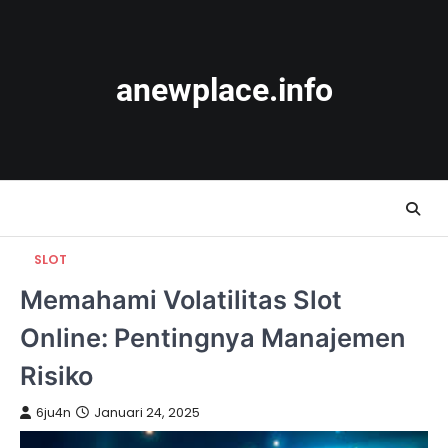
Skip
to
content
anewplace.info
SLOT
Memahami Volatilitas Slot
Online: Pentingnya Manajemen
Risiko
6ju4n
Januari 24, 2025