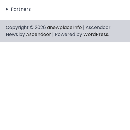
Partners
Copyright © 2026
anewplace.info
| Ascendoor
News by
Ascendoor
| Powered by
WordPress
.