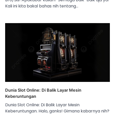
Kali ini kita bakal bahas nih tentang…
Dunia Slot Online: Di Balik Layar Mesin
Keberuntungan
Dunia Slot Online: Di Balik Layar Mesin
Keberuntungan. Halo, ganks! Gimana kabarnya nih?